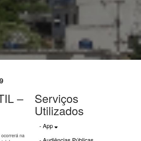
9
IL –
Serviços
Utilizados
- App
ocorrerá na
- Audiências Públicas