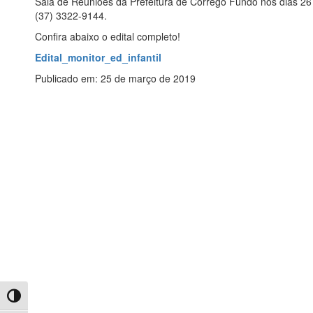
Sala de Reuniões da Prefeitura de Córrego Fundo nos dias 26
(37) 3322-9144.
Confira abaixo o edital completo!
Edital_monitor_ed_infantil
Publicado em: 25 de março de 2019
Toggle High Contrast