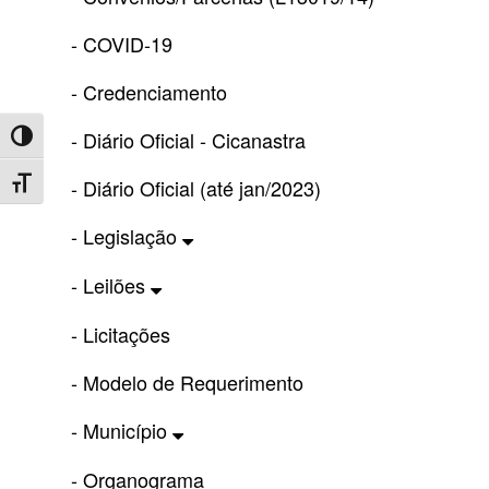
- COVID-19
- Credenciamento
- Diário Oficial - Cicanastra
Toggle High Contrast
- Diário Oficial (até jan/2023)
Toggle Font size
- Legislação
- Leilões
- Licitações
- Modelo de Requerimento
- Município
- Organograma