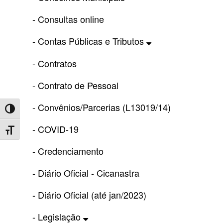
- Consultas online
- Contas Públicas e Tributos
- Contratos
- Contrato de Pessoal
- Convênios/Parcerias (L13019/14)
Toggle High Contrast
- COVID-19
Toggle Font size
- Credenciamento
- Diário Oficial - Cicanastra
- Diário Oficial (até jan/2023)
- Legislação