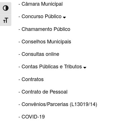
- Câmara Municipal
Toggle High Contrast
- Concurso Público
Toggle Font size
- Chamamento Público
- Conselhos Municipais
- Consultas online
- Contas Públicas e Tributos
- Contratos
- Contrato de Pessoal
- Convênios/Parcerias (L13019/14)
- COVID-19