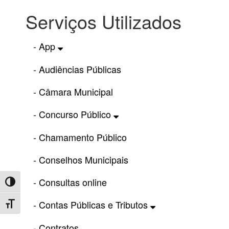
Serviços Utilizados
- App
- Audiências Públicas
- Câmara Municipal
- Concurso Público
- Chamamento Público
- Conselhos Municipais
- Consultas online
Toggle High Contrast
- Contas Públicas e Tributos
Toggle Font size
- Contratos