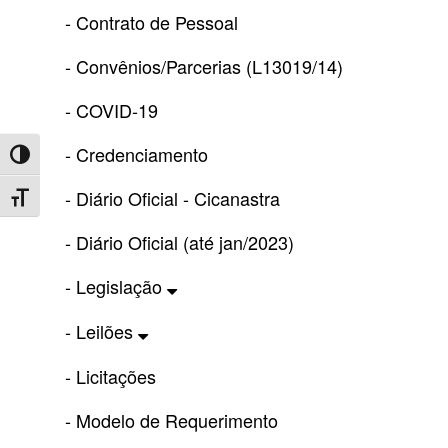
- Contrato de Pessoal
- Convênios/Parcerias (L13019/14)
- COVID-19
- Credenciamento
Toggle High Contrast
- Diário Oficial - Cicanastra
Toggle Font size
- Diário Oficial (até jan/2023)
- Legislação
- Leilões
- Licitações
- Modelo de Requerimento