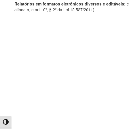
Relatórios em formatos eletrônicos diversos e editáveis:
c
alínea b, e art 10º, § 2º da Lei 12.527/2011).
Toggle High Contrast