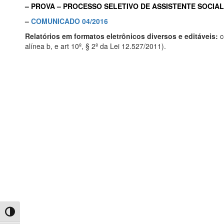
–
PROVA – PROCESSO SELETIVO DE ASSISTENTE SOCIAL 
–
COMUNICADO 04/2016
Relatórios em formatos eletrônicos diversos e editáveis:
c
alínea b, e art 10º, § 2º da Lei 12.527/2011).
Toggle High Contrast