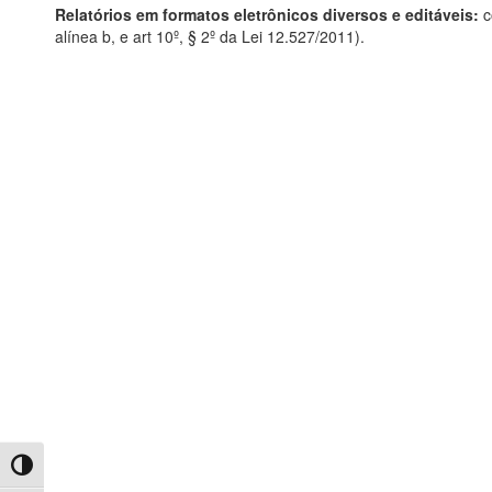
Relatórios em formatos eletrônicos diversos e editáveis:
c
alínea b, e art 10º, § 2º da Lei 12.527/2011).
Toggle High Contrast