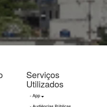
o
Serviços
Utilizados
- App
- Audiências Públicas