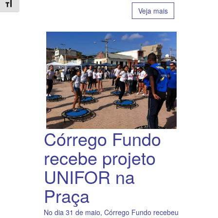
Toggle Font size
Veja mais
Córrego Fundo
recebe projeto
UNIFOR na
Praça
No dia 31 de maio, Córrego Fundo recebeu