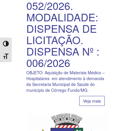
052/2026.
MODALIDADE:
DISPENSA DE
LICITAÇÃO.
Toggle High Contrast
DISPENSA Nº :
Toggle Font size
006/2026
OBJETO: Aquisição de Materiais Médico –
Hospitalares em atendimento à demanda
da Secretaria Municipal de Saúde do
município de Córrego Fundo/MG.
Veja mais