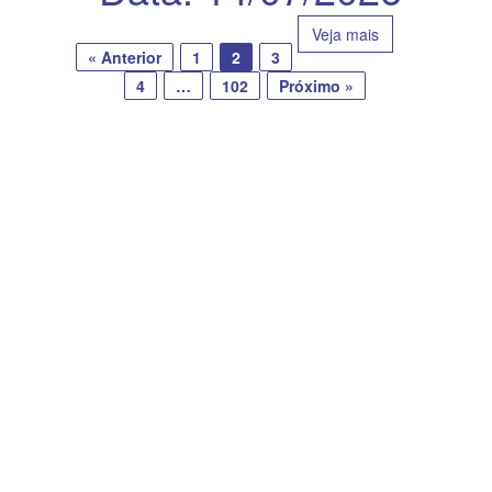
Veja mais
« Anterior
1
2
3
4
…
102
Próximo »